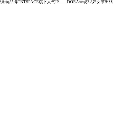
潮玩品牌TNTSPACE旗下人气IP——DORA呈现3.8妇女节出格