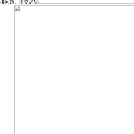
接问题、提交辞呈