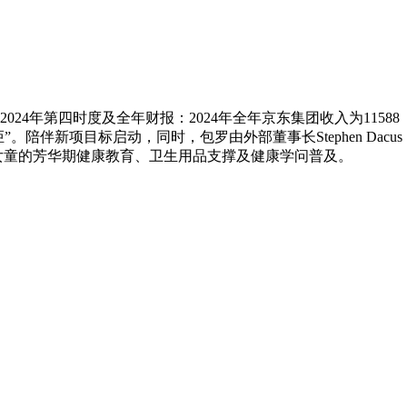
第四时度及全年财报：2024年全年京东集团收入为11588
伴新项目标启动，同时，包罗由外部董事长Stephen Dacus
守女童的芳华期健康教育、卫生用品支撑及健康学问普及。