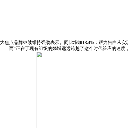
大焦点品牌继续维持强劲表示。同比增加18.4%；帮力告白从实
而“正在于现有组织的熵增远远跨越了这个时代答应的速度，正