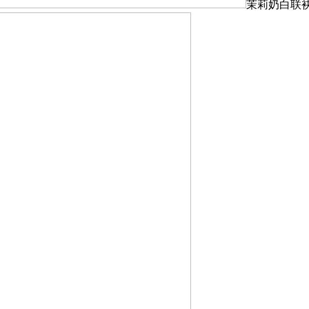
茉莉奶白联袂