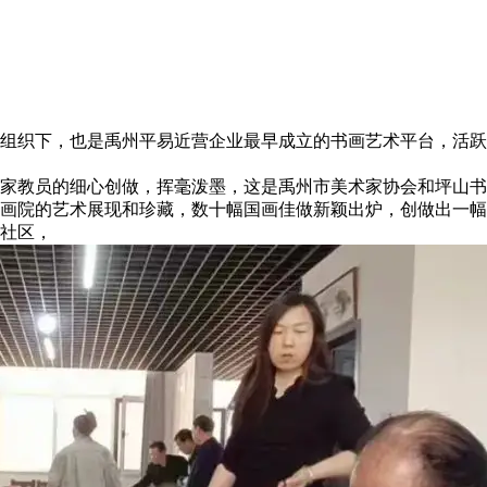
织下，也是禹州平易近营企业最早成立的书画艺术平台，活跃
教员的细心创做，挥毫泼墨，这是禹州市美术家协会和坪山书
画院的艺术展现和珍藏，数十幅国画佳做新颖出炉，创做出一幅
社区，