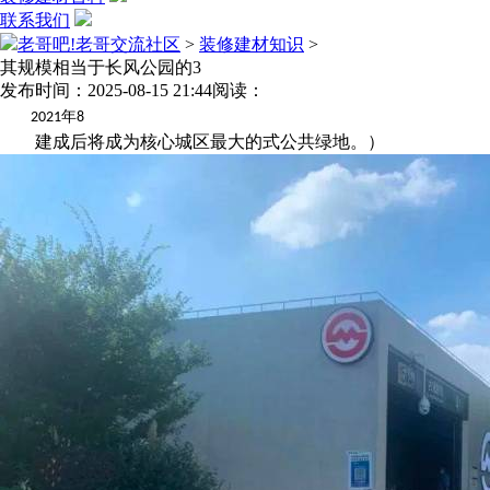
联系我们
老哥吧!老哥交流社区
>
装修建材知识
>
其规模相当于长风公园的3
发布时间：2025-08-15 21:44
阅读：
年
2021
8
建成后将成为核心城区最大的式公共绿地。）