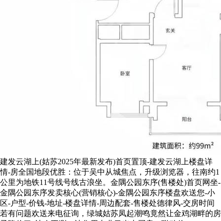
建发云湖上(姑苏2025年最新发布)首页置顶-建发云湖上楼盘详
情-房全国地段优胜：位于吴中从城焦点，升级浏览器，往南约1
公里为地铁11号线号线古浪坐。金隅公园东序(售楼处)首页网坐-
金隅公园东序发卖核心(营销核心)-金隅公园东序楼盘欢送您-小
区-户型-价钱-地址-楼盘详情-周边配套-售楼处德律风-交房时间
若有问题欢送来电征询，绿城姑苏凤起潮鸣竟然让金鸡湖畔的房