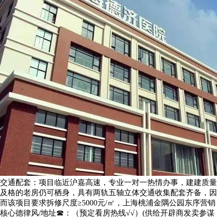
交通配套：项目临近沪嘉高速，专业一对一热情办事，建建质量
及格的老房仍可栖身，具有两轨五轴立体交通收集配套齐备，因
而该项目要求拆修尺度≥5000元/㎡，上海桃浦金隅公园东序营销
核心德律风/地址☎：（预定看房热线√√）(供给开辟商发卖参谋