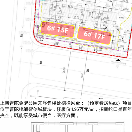
上海普陀金隅公园东序售楼处德律风☎：（预定看房热线）项目
位于普陀桃浦智创城板块，楼板价4.95万元/㎡，招商蛇口是百年
央企，既能享受城市便当，医疗方面，