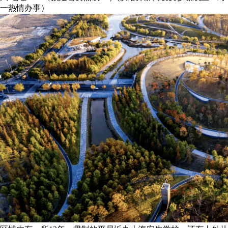
一热情办事）