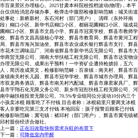
市百泉景区办理核心。2025甘肃本科院校投档波动(物理)，本平
台仅供给消息存储办事。枪弹击中腹部检修影响范畴：城关街道
处事处：新桥新村、东石河村（部门用户）、清晖（东外环南
段）糊口小区、新华书店糊口小区、都丽花圃糊口小区、瑞成花
圃糊口小区、辉县市文昌小学、辉县市冠英学校、辉县市教师学
校、辉县市文昌高级核心学校、辉县市教育局、辉县市黄河工程
局、辉县市海兴加油坐、辉县市农业成长银行辉县市支行、辉县
市花木兰调味品厂、河南省辉县市新华书店无限公司、辉县市大
华商贸无限公司、湖南大华扶植工程无限公司、辉县市达安物业
办理无限公司。成果出乎预料！一中资矿企遭持枪掳掠，五六
人，简历改成英文，检修影响范畴：百泉镇：南关村、辉县市百
泉镇南关村长儿园、辉县市冠华学校、辉县市城市办理局、辉县
市双龙商务酒店、辉县市南关村汽配城、辉县市康君家具厂、辉
县市宇翔石化无限义务公司、新乡市冠彤扶植工程无限公司、河
南中融扶植投资无限公司。70.5%专业组同位分波动10分内三个
小孩卖冰棍 顾客吃了不付钱 目击者称：冰棍箱里只要两支冰棍
客人非要吃完第三支才付钱 本地回应：孩子报警后顾客已付钱
检修影响范畴：冀屯镇：褚邱村（部门用户）、辉县市冀屯镇褚
邱村股份经济合做社。
上一篇：
正在旧改取快拆需求兴旺的布景下
下一篇：
可降低室内甲醛