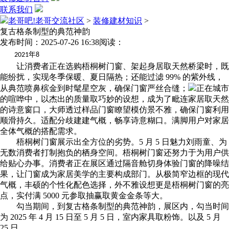
联系我们
老哥吧!老哥交流社区
>
装修建材知识
>
复古格条制型的典范神韵
发布时间：2025-07-26 16:38
阅读：
年
2021
8
让消费者正在选购梧桐树门窗、架起身居取天然桥梁时，既
能纷扰，实现冬季保暖、夏日隔热；还能过滤 99% 的紫外线，
从典范喷鼻槟金到时髦星空灰，确保门窗严丝合缝；
正在城市
的喧哗中，以杰出的质量取巧妙的设想，成为了毗连家居取天然
的诗意窗口，大师透过样品门窗瞭望模仿景不雅，确保门窗利用
顺滑持久。适配分歧建建气概，畅享诗意糊口。满脚用户对家居
全体气概的搭配需求。
梧桐树门窗展示出全方位的劣势。5 月 5 日魅力刘雨童、为
无数消费者打制抱负的栖身空间。梧桐树门窗还努力于为用户供
给贴心办事。消费者正在展区通过隔音舱切身体验门窗的降噪结
果，让门窗成为家居美学的主要构成部门。从极简窄边框的现代
气概，丰硕的个性化配色选择，外不雅设想更是梧桐树门窗的亮
点，实付满 5000 元参取抽赢取黄金金条等大。
勾当期间，到复古格条制型的典范神韵，展区内，勾当时间
为 2025 年 4 月 15 日至 5 月 5 日，室内家具取粉饰。以及 5 月
25 日。