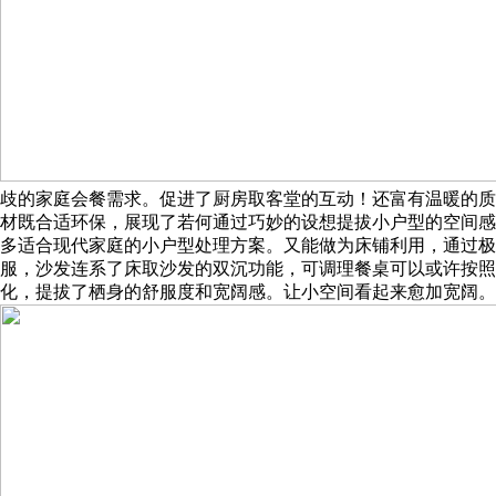
歧的家庭会餐需求。促进了厨房取客堂的互动！还富有温暖的质
材既合适环保，展现了若何通过巧妙的设想提拔小户型的空间感
多适合现代家庭的小户型处理方案。又能做为床铺利用，通过
服，沙发连系了床取沙发的双沉功能，可调理餐桌可以或许按照
化，提拔了栖身的舒服度和宽阔感。让小空间看起来愈加宽阔。