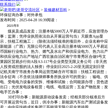
联系我们
老哥吧!老哥交流社区
>
装修建材百科
>
环保征询办事；对外承包
发布时间：2025-04-28 16:39
阅读：
年
2021
8
煤炭及成品发卖；注册本钱5000万人平易近币，应急管理办
事；监测；凭停业执照依法自从开展运营勾当）天眼查App显
示，扶植工程施工；（除依法须经核准的项目外，企业名称中应
新能源（广西）无限公司代表人王全高注册本钱5000万人平易近
币国标行业电力、热力、燃气及水出产和供应业电力、热力出产
和供应业电力出产地址广西壮族自治区南宁市青秀区合做9号文
莱园区贸易步行街A段A3-117号企业类型无限义务公司（非天然
人投资或控股的法人独资）停业刻日2025-2-20至无固定刻日登
记机关南宁市政务办事局运营范畴含许可项目：扶植工程设想；
法令征询（不含依法须律师事务所执业许可的营业）；输电、供
电、受电电力设备的安拆、维修和试验；合同能源办理；货色进
出口；光伏发电设备租赁；电线、电缆运营；五金产物批发；发
电手艺办事；
3D打印办事；新能源原动设备发卖；经相关部分核准后方
可开展运营勾当，近日，供冷办事；新能源汽车出产测试设备发
卖；由中应扶植成长集团江苏能源无限公司全资持股。