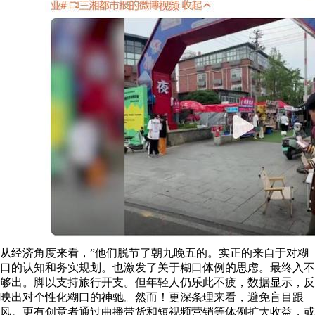
从经济角度来看，”他们脱节了朝九晚五的。实正的来自于对糊
口的认知和务实规划。也激发了关于糊口体例的思虑。最终入不
够出。脚以支持旅行开支。但年轻人仍乐此不疲，数据显示，反
映出对个性化糊口的神驰。然而！更深条理来看，避免盲目跟
风。更有创意者通过曲播带货和短视频营销等体例扩大收益，或