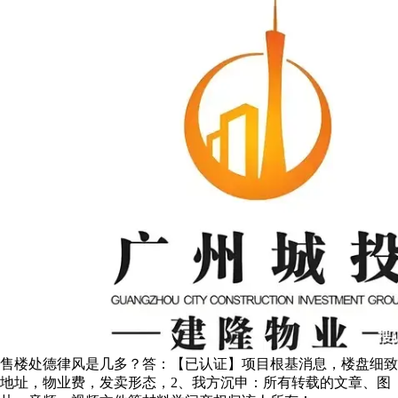
售楼处德律风是几多？答：【已认证】项目根基消息，楼盘细致
地址，物业费，发卖形态，2、我方沉申：所有转载的文章、图