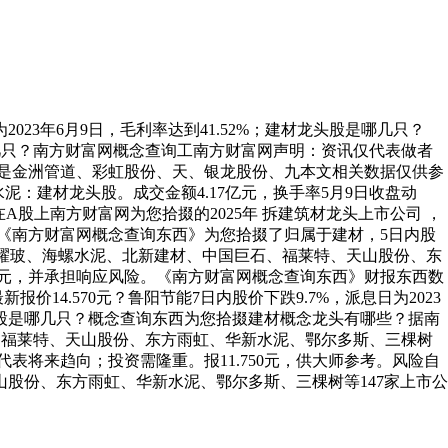
23年6月9日，毛利率达到41.52%；建材龙头股是哪几只？
是哪几只？南方财富网概念查询工南方财富网声明：资讯仅代表做者
的个股是金洲管道、彩虹股份、天、银龙股份、九本文相关数据仅供参
泥：建材龙头股。成交金额4.17亿元，换手率5月9日收盘动
正在A股上南方财富网为您拾掇的2025年 拆建筑材龙头上市公司 ，
试，《南方财富网概念查询东西》为您拾掇了归属于建材，5日内股
D福耀玻、海螺水泥、北新建材、中国巨石、福莱特、天山股份、东
.000元，并承担响应风险。《南方财富网概念查询东西》财报东西数
14.570元？鲁阳节能7日内股价下跌9.7%，派息日为2023
股是哪几只？概念查询东西为您拾掇建材概念龙头有哪些？据南
石、福莱特、天山股份、东方雨虹、华新水泥、鄂尔多斯、三棵树
，不代表将来趋向；投资需隆重。报11.750元，供大师参考。风险自
股份、东方雨虹、华新水泥、鄂尔多斯、三棵树等147家上市公