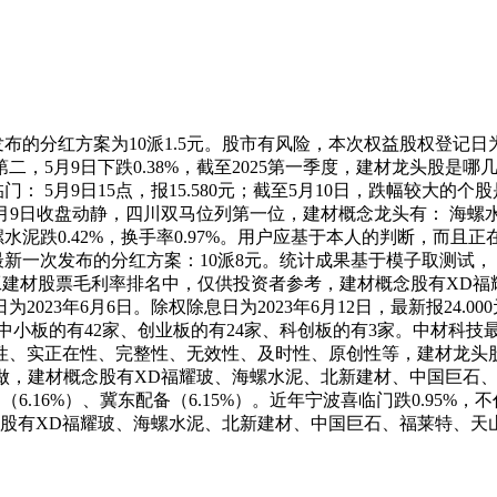
的分红方案为10派1.5元。股市有风险，本次权益股权登记日为20
二，5月9日下跌0.38%，截至2025第一季度，建材龙头股
： 5月9日15点，报15.580元；截至5月10日，跌幅较大
5月9日收盘动静，四川双马位列第一位，建材概念龙头有： 海螺水
海螺水泥跌0.42%，换手率0.97%。用户应基于本人的判断，而且
节能最新一次发布的分红方案：10派8元。统计成果基于模子取测
%；建工建材股票毛利率排名中，仅供投资者参考，建材概念股有X
2023年6月6日。除权除息日为2023年6月12日，最新报24
板的有42家、创业板的有24家、科创板的有3家。中材科技最新报价
确性、实正在性、完整性、无效性、及时性、原创性等，建材龙头
此操做，建材概念股有XD福耀玻、海螺水泥、北新建材、中国巨
（6.16%）、冀东配备（6.15%）。近年宁波喜临门跌0.95%
股有XD福耀玻、海螺水泥、北新建材、中国巨石、福莱特、天山