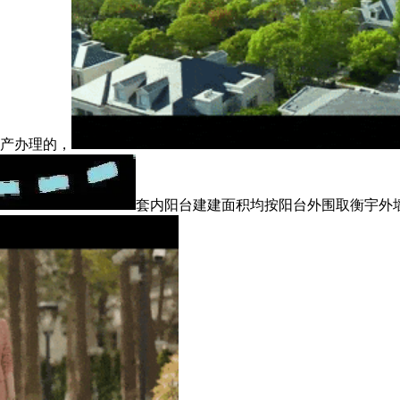
产办理的，
套内阳台建建面积均按阳台外围取衡宇外