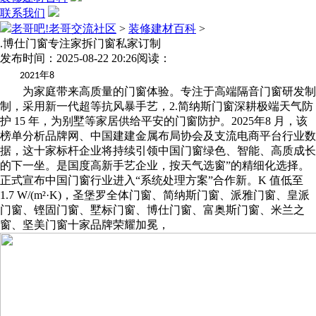
联系我们
老哥吧!老哥交流社区
>
装修建材百科
>
.博仕门窗专注家拆门窗私家订制
发布时间：2025-08-22 20:26
阅读：
年
2021
8
为家庭带来高质量的门窗体验。专注于高端隔音门窗研发制
制，采用新一代超等抗风暴手艺，2.简纳斯门窗深耕极端天气防
护 15 年，为别墅等家居供给平安的门窗防护。2025年8 月，该
榜单分析品牌网、中国建建金属布局协会及支流电商平台行业数
据，这十家标杆企业将持续引领中国门窗绿色、智能、高质成长
的下一坐。是国度高新手艺企业，按天气选窗”的精细化选择。
正式宣布中国门窗行业进入“系统处理方案”合作新。K 值低至
1.7 W/(m²·K)，圣堡罗全体门窗、简纳斯门窗、派雅门窗、皇派
门窗、铿固门窗、墅标门窗、博仕门窗、富奥斯门窗、米兰之
窗、坚美门窗十家品牌荣耀加冕，