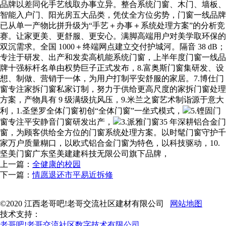
品牌以差同化手艺线取办事立异。整合系统门窗、木门、墙板、
智能入户门、阳光房五大品类，凭仗全方位劣势，门窗一线品牌
已从单一产物比拼升级为“手艺＋办事＋系统处理方案”的分析竞
赛。让家更美、更舒服、更安心。满脚高端用户对美学取环保的
双沉需求。全国 1000＋终端网点建立交付护城河。隔音 38 dB；
专注于研发、出产和发卖高机能系统门窗，上半年度门窗一线品
牌十强标杆名单由权势巨子正式发布，8.富奥斯门窗集研发、设
想、制做、营销于一体，为用户打制平安舒服的家居。7.博仕门
窗专注家拆门窗私家订制，努力于供给更高尺度的家拆门窗处理
方案，产物具有 9 级满级抗风压，9.米兰之窗艺术制诣源于意大
利，1.圣堡罗全体门窗初创“全体门窗”一坐式模式，
5.铿固门
窗专注平安静音门窗研发出产，
3.派雅门窗35 年深耕铝合金门
窗，为顾客供给全方位的门窗系统处理方案。以时髦门窗守护千
家万户质量糊口，以欧式铝合金门窗为特色，以科技驱动，10.
坚美门窗广东坚美建建科技无限公司旗下品牌，
上一篇：
全健康的校园
下一篇：
情愿退还市平易近拆修
©2020 江西老哥吧!老哥交流社区建材有限公司
网站地图
技术支持：
老哥吧!老哥交流社区数字技术有限公司